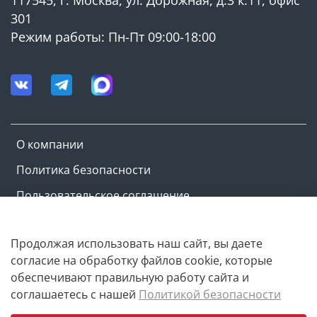
✓ Мощность: 670 Вт — эффективный насос для воды
220В
301
Режим работы: Пн-Пт 09:00-18:00
✓ Производительность: до 1800 л/ч (28 л/мин) —
стабильный насос для подачи воды
✓ Напор: до 68 м — мощный насос для скважины с
напором
✓ Диаметр насоса: 76 мм — насос 3 дюйма для
скважины
О компании
✓ Присоединение: 1"
Политика безопасности
✓ Глубина погружения: до 12 м
Пользовательское соглашение
✓ Длина кабеля: 15 м
Оферта и политика конфиденциальности
✓ Напряжение: 230 В / 50 Гц
Продолжая использовать наш сайт, вы даете
согласие на обработку файлов cookie, которые
✓ Температура воды: от +1 до +40 °C
Copyright © M-ovik.ru. 2022-2026
обеспечивают правильную работу сайта и
соглашаетесь с нашей
Политикой безопасности
► КОНСТРУКЦИЯ И МАТЕРИАЛЫ