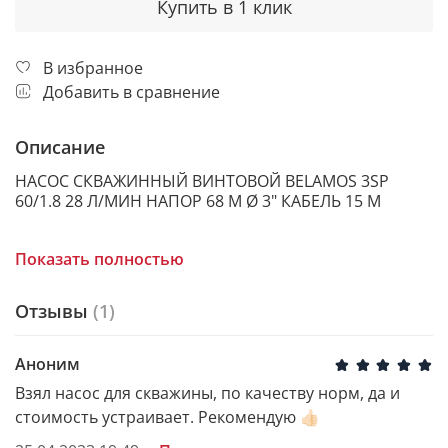
Купить в 1 клик
В избранное
Добавить в сравнение
Описание
НАСОС СКВАЖИННЫЙ ВИНТОВОЙ BELAMOS 3SP
60/1.8 28 Л/МИН НАПОР 68 М Ø 3" КАБЕЛЬ 15 М
Показать полностью
Скважинный насос Belamos 3SP 60/1.8 — это
погружной винтовой насос для воды,
Отзывы
(1)
предназначенный для подачи чистой воды из
скважин, колодцев и резервуаров. Используется как
насос для скважины 3 дюйма, глубинный насос для
Аноним
воды, насос для водоснабжения частного дома и
Взял насос для скважины, по качеству норм, да и
насос для дачи.
стоимость устраивает. Рекомендую 👍🏻