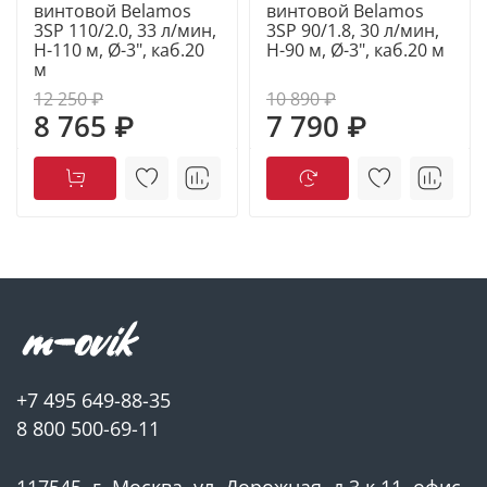
— насос для подачи воды в дом
винтовой Belamos
винтовой Belamos
3SP 110/2.0, 33 л/мин,
3SP 90/1.8, 30 л/мин,
Н-110 м, Ø-3", каб.20
Н-90 м, Ø-3", каб.20 м
м
► ПРИНЦИП РАБОТЫ
12 250 ₽
10 890 ₽
8 765 ₽
7 790 ₽
Погружной винтовой насос работает по шнековому
принципу: ротор перемещает воду равномерными
объемами. Это обеспечивает стабильный напор без
скачков и делает его надежным как насос для
скважины погружной.
► ТЕХНИЧЕСКИЕ ХАРАКТЕРИСТИКИ
+7 495 649-88-35
✓ Модель: 3SP 60/1.8
8 800 500-69-11
✓ Тип: погружной винтовой насос для воды
117545, г. Москва, ул. Дорожная, д.3 к.11, офис