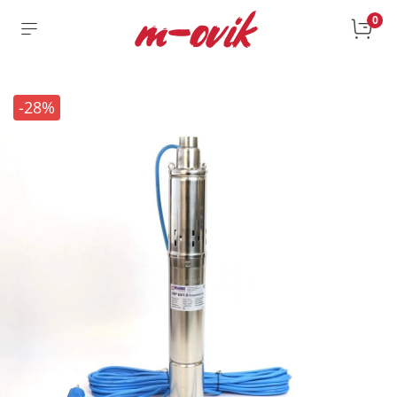
0
-28%