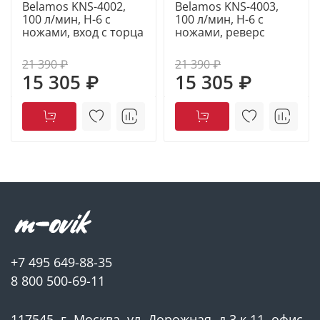
Представляет собой компактную автоматическую
Belamos KNS-4002,
Belamos KNS-4003,
100 л/мин, Н-6 с
100 л/мин, Н-6 с
водоподъемную станцию, на базе центробежного
ножами, вход с торца
ножами, реверс
погружного одноступенчатого насоса.
21 390 ₽
21 390 ₽
15 305 ₽
15 305 ₽
+7 495 649-88-35
8 800 500-69-11
117545, г. Москва, ул. Дорожная, д.3 к.11, офис