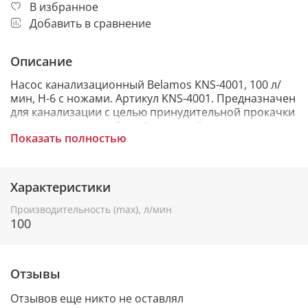
В избранное
Добавить в сравнение
Описание
Насос канализационный Belamos KNS-4001, 100 л/
мин, Н-6 с ножами. Артикул KNS-4001. Предназначен
для канализации с целью принудительной прокачки
сточных вод по трубам. Фекальный насос с одним
Показать полностью
отверстием для прямого подключения унитаза или
труб соответствующего диаметра.
Сололифт применяется, там где отсутствует уклон
Характеристики
канализации 2% - 3%, обеспечивающий отвод
стоков от точек потребления самотеком, а так же в
Производительность (max), л/мин
том случае если необходимо установить
100
водоотводящий прибор ниже уровня
канализационного стояка. Подойдет для новых
санузлов, в местах, где прокладка новой
Отзывы
канализации затруднена или невозможна.
Отзывов еще никто не оставлял