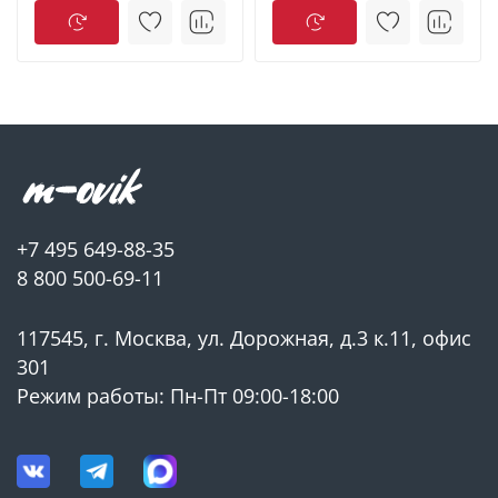
делает этот погружной насос для воды
оптимальным решением для строительных и
аварийных работ.
► ПРЕИМУЩЕСТВА МОДЕЛИ
★ Минимальный остаточный уровень — всего 3 мм,
лучший результат среди дренажных насосов для
+7 495 649-88-35
воды
8 800 500-69-11
★ Идеален как насос для откачки воды с пола и
117545, г. Москва, ул. Дорожная, д.3 к.11, офис
ровных поверхностей
301
Режим работы: Пн-Пт 09:00-18:00
★ Отсутствие поплавка — не нужно закреплять и
настраивать поплавок вручную, как у классических
моделей