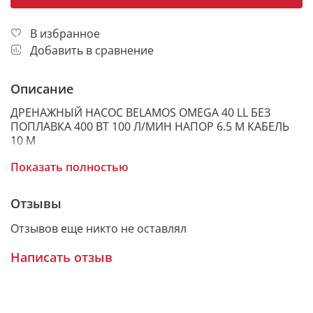
В избранное
Добавить в сравнение
Описание
ДРЕНАЖНЫЙ НАСОС BELAMOS OMEGA 40 LL БЕЗ
ПОПЛАВКА 400 ВТ 100 Л/МИН НАПОР 6.5 М КАБЕЛЬ
10 М
Показать полностью
Дренажный погружной насос для откачки воды
Отзывы
Belamos Omega 40 LL — специализированное
решение для задач, где требуется максимально
Отзывов еще никто не оставлял
удалить воду. В данной модели отсутствует
поплавковый выключатель, поэтому это дренажный
Написать отзыв
насос без поплавка, и контроль уровня жидкости
осуществляется пользователем самостоятельно.
Такой формат удобен там, где важна точность и
минимальный остаток воды.