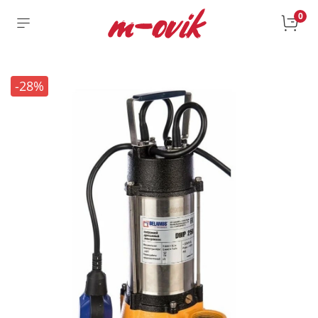
0
-28%