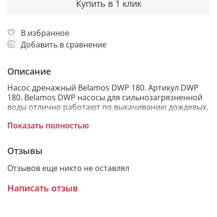
Купить в 1 клик
В избранное
Добавить в сравнение
Описание
Насос дренажный Belamos DWP 180. Артикул DWP
180. Belamos DWP насосы для сильнозагрязненной
воды отлично работают по выкачиванию дождевых,
сточных вод, септиков, дренажных и ливневых
Показать полностью
колодцев. Допустимый размер пропускаемых
частиц до 15 мм.
Отзывы
Отзывов еще никто не оставлял
ОСОБЕННОСТИ
Написать отзыв
• Компактные и мобильные благодаря небольшим
размерам;
• Удобство в работе (легко можно установить или