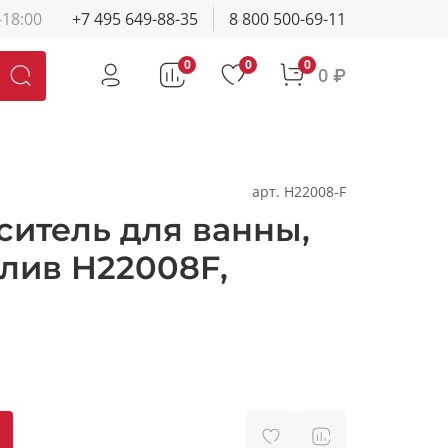
-18:00
+7 495 649-88-35
8 800 500-69-11
0
0
0
0 ₽
арт.
H22008-F
ситель для ванны,
лив H22008F,