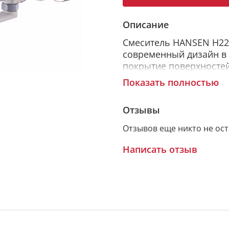
Описание
Смеситель HANSEN H220
современный дизайн в 
покрытие поверхносте
гальванизации. Толщина
Показать полностью
толщина покрытия Cr (х
соответствует требова
Отзывы
Данный смеситель подх
ванных комнат.
Отзывов еще никто не ос
Аэратор данного смесит
Написать отзыв
предотвращает образо
налета.