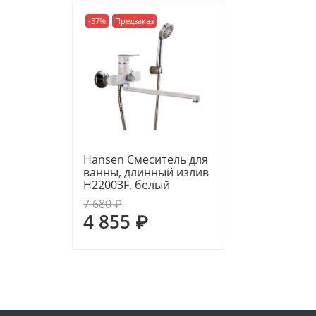
-37%
Предзаказ
Hansen Смеситель для
ванны, длинный излив
H22003F, белый
7 680 ₽
4 855 ₽