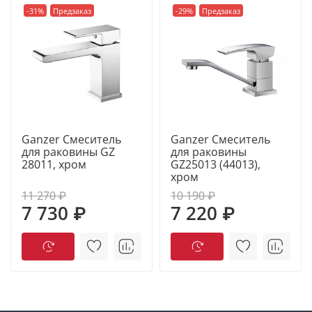
для эксплуатирования.
-31%
Предзаказ
-29%
Предзаказ
Ganzer Смеситель
Ganzer Смеситель
для раковины GZ
для раковины
28011, хром
GZ25013 (44013),
хром
11 270 ₽
10 190 ₽
7 730 ₽
7 220 ₽