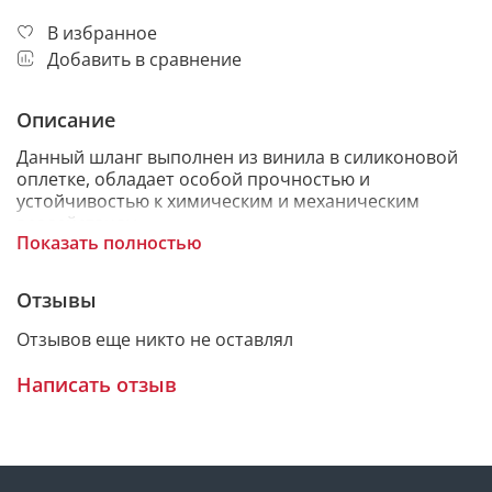
В избранное
Добавить в сравнение
Описание
Данный шланг выполнен из винила в силиконовой
оплетке, обладает особой прочностью и
устойчивостью к химическим и механическим
воздействиям.
Показать полностью
Данный шланг для душа имеет подшипник который
позволяет лейке вертеться автономно вокруг своей
Отзывы
оси, что в свою очередь предотвращает
перегибания шланга и значительно увеличивает
Отзывов еще никто не оставлял
срок его эксплуатации.
Написать отзыв