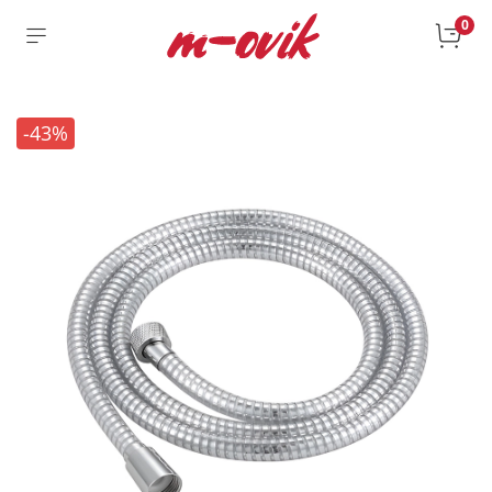
0
-43%