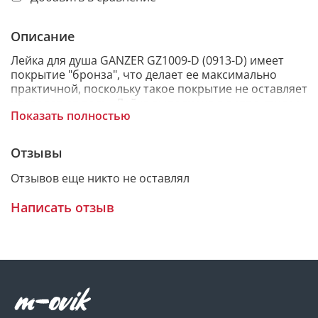
Описание
Лейка для душа GANZER GZ1009-D (0913-D) имеет
покрытие "бронза", что делает ее максимально
практичной, поскольку такое покрытие не оставляет
разводов от воды. Лейка выполнена в ретро стиле и
Показать полностью
изготовлена из латуни категории А.
Отзывы
Отзывов еще никто не оставлял
Написать отзыв