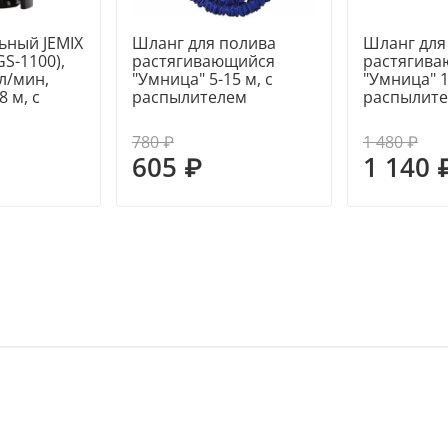
ьный JEMIX
Шланг для полива
Шланг для
GS-1100),
растягивающийся
растягив
 л/мин,
"Умница" 5-15 м, с
"Умница" 12
8 м, с
распылителем
распылит
780 ₽
1 480 ₽
605 ₽
1 140 