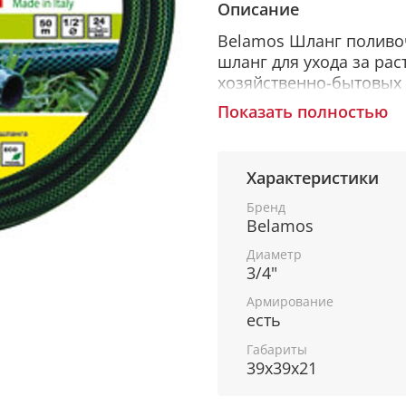
Описание
Belamos Шланг поливоч
шланг для ухода за ра
хозяйственно-бытовых 
организацией временн
Показать полностью
ОСОБЕННОСТИ ИЗДЕЛ
Характеристики
Бренд
• Трехслойное армиров
Belamos
изломов, линейных ра
Диаметр
• Диапазон температур о
3/4"
• Экологически безопас
Армирование
есть
барий при производст
Габариты
• Не подвержен воздей
39x39x21
• Технология армирова