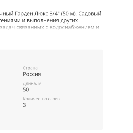
ный Гарден Люкс 3/4" (50 м). Садовый
стениями и выполнения других
задач связанных с водоснабжением и
ого водопровода.
ИЯ
Страна
ание, для предотвращения загибов
Россия
сширений;
Длина, м
т +5 до +50 С;
50
ен! Belamos не использует кадмий и
Количество слоев
3
ве поливочных шлангов;
ствию ультрафиолетом;
ние под углом 90 обеспечит