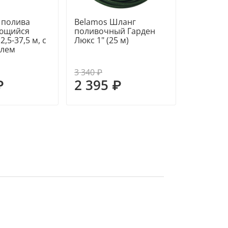
 полива
Belamos Шланг
Belamos
ающийся
поливочный Гарден
поливоч
,5-37,5 м, с
Люкс 1" (25 м)
Люкс 1/2"
елем
3 340 ₽
1 090 ₽
₽
2 395 ₽
785 ₽