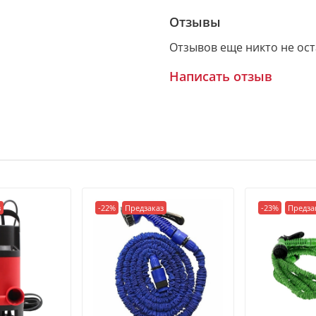
прочность, устойчивос
Отзывы
• Выдерживает давление
Отзывов еще никто не ос
• Гарантия производител
Написать отзыв
з
-22%
Предзаказ
-23%
Предза