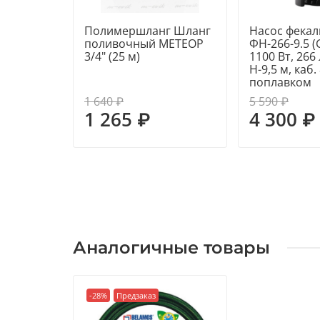
Полимершланг Шланг
Насос фекал
поливочный МЕТЕОР
ФН-266-9.5 (
3/4" (25 м)
1100 Вт, 266
Н-9,5 м, каб. 
поплавком
1 640 ₽
5 590 ₽
1 265 ₽
4 300 ₽
Аналогичные товары
-28%
Предзаказ