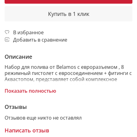
Купить в 1 клик
В избранное
Добавить в сравнение
Описание
Набор для полива от Belamos с евроразъемом , 8
режимный пистолет с евросоединением + фитинги с
Аквастопом, представляет собой комплексное
решение для организации полива в саду,
Показать полностью
обеспечивающее удобство,
многофункциональность и долговечность.
Отзывы
Отзывов еще никто не оставлял
► НАЗНАЧЕНИЕ
Написать отзыв
Этот набор создан для эффективного и удобного
полива сада, газона, огорода и других растений,