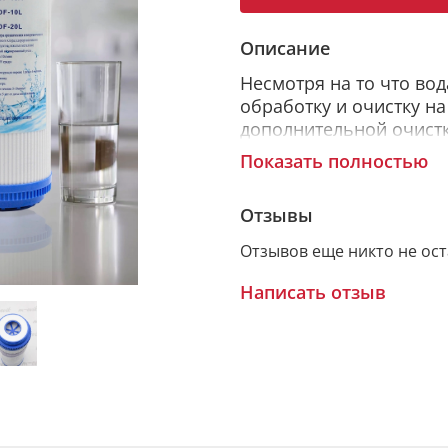
Описание
Несмотря на то что во
обработку и очистку н
дополнительной очистки
частички песка, железа
Показать полностью
живых микроорганизмо
Отзывы
Отзывов еще никто не ос
С этой задачей, как пр
установленный фильтр 
Написать отзыв
квартиру.