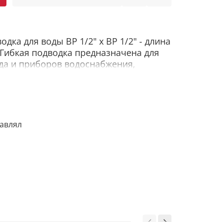
ка для воды ВР 1/2" х ВР 1/2" - длина
. Гибкая подводка предназначена для
да и приборов водоснабжения,
пользующих воду.
одки АКВАЛЮКС предназначен для
 водоснабжения любого типа. Изделие
анг из резины в металлической
тавлял
для горячей и холодной воды.
ИСТИКИ
- комплект гибкой подводки для
 водоснабжения;