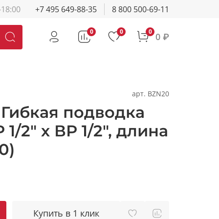
-18:00
+7 495 649-88-35
8 800 500-69-11
0
0
0
0 ₽
арт.
BZN20
Гибкая подводка
1/2" х ВР 1/2", длина
0)
Купить в 1 клик