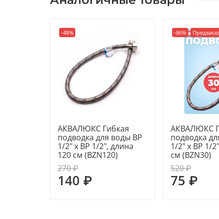
-48%
-86%
Предзака
АКВАЛЮКС Гибкая
АКВАЛЮКС Г
подводка для воды ВР
подводка дл
1/2" х ВР 1/2", длина
1/2" х ВР 1/2
120 см (BZN120)
см (BZN30)
270 ₽
520 ₽
140 ₽
75 ₽