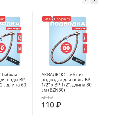
ения - ВР 1/2" х ВР 1/2" (гайка -
каз
-78%
Предзаказ
-80%
Пред
);
10 Бар;
тура до 90 °С;
щей проволоки.
 Гибкая
АКВАЛЮКС Гибкая
АКВАЛЮК
для воды ВР
подводка для воды ВР
подводка
/2", длина 60
1/2" х ВР 1/2", длина 80
1/2" х ВР
см (BZN80)
100 см (
500 ₽
630 ₽
110 ₽
125 ₽