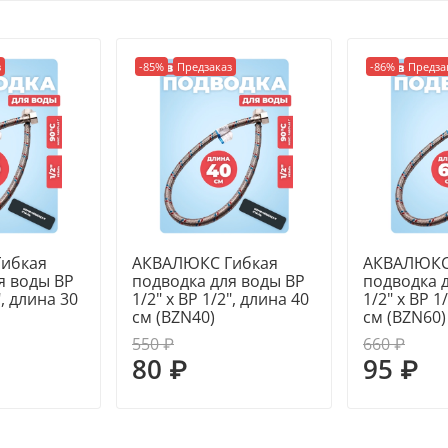
• вид монтажного соедин
гайка);
з
-85%
Предзаказ
-86%
Предза
• диаметр ½ дюйма (d15
• рабочее давление до 
• максимальная темпера
• оплетка из нержавею
ибкая
АКВАЛЮКС Гибкая
АКВАЛЮКС
я воды ВР
подводка для воды ВР
подводка 
", длина 30
1/2" х ВР 1/2", длина 40
1/2" х ВР 1
см (BZN40)
см (BZN60)
550 ₽
660 ₽
80 ₽
95 ₽