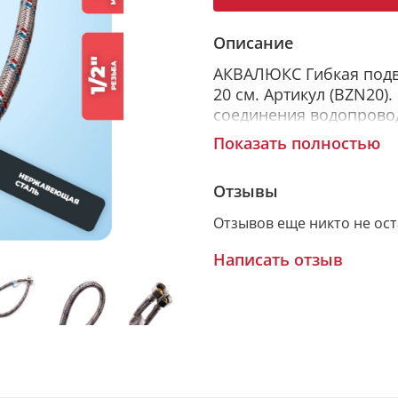
Описание
АКВАЛЮКС Гибкая подвод
20 см. Артикул (BZN20)
соединения водопрово
бытовых приборов, ис
Показать полностью
Комплект гибкой подв
подключения приборов
Отзывы
представляет собой шл
Отзывов еще никто не ос
оплетке. Применяется 
Написать отзыв
ОСНОВНЫЕ ХАРАКТЕР
• длина 20 см;
• вид гибкой подводки 
подключения приборов