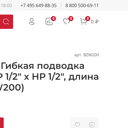
-18:00
+7 495 649-88-35
8 800 500-69-11
0
0
0
0 ₽
арт.
BZW200
Гибкая подводка
1/2" х НР 1/2", длина
W200)