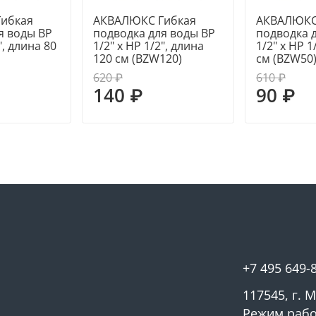
ибкая
АКВАЛЮКС Гибкая
АКВАЛЮКС
я воды ВР
подводка для воды ВР
подводка 
", длина 80
1/2" х НР 1/2", длина
1/2" х НР 1
120 см (BZW120)
см (BZW50
620 ₽
610 ₽
140 ₽
90 ₽
+7 495 649-
117545, г. 
Режим работ