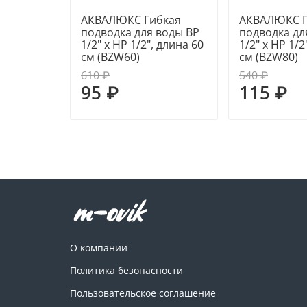
АКВАЛЮКС Гибкая
АКВАЛЮКС Г
подводка для воды ВР
подводка дл
1/2" х НР 1/2", длина 60
1/2" х НР 1/2
см (BZW60)
см (BZW80)
610 ₽
540 ₽
95 ₽
115 ₽
О компании
Политика безопасности
Пользовательское соглашение