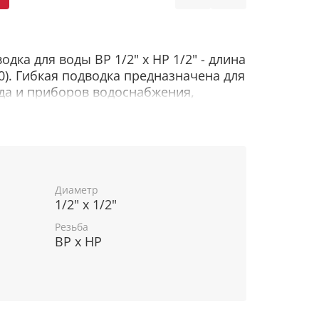
ка для воды ВР 1/2" х НР 1/2" - длина
0). Гибкая подводка предназначена для
да и приборов водоснабжения,
пользующих воду.
одки АКВАЛЮКС предназначен для
 водоснабжения любого типа. Изделие
анг из резины в металлической
для горячей и холодной воды.
Диаметр
1/2" х 1/2"
Резьба
ИСТИКИ
ВР х НР
- комплект гибкой подводки для
 водоснабжения;