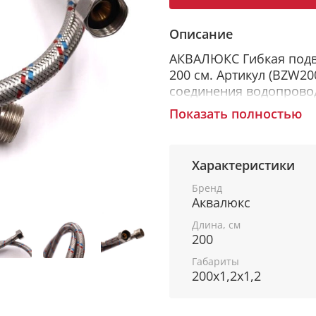
Описание
АКВАЛЮКС Гибкая подвод
200 см. Артикул (BZW20
соединения водопрово
бытовых приборов, ис
Показать полностью
Комплект гибкой подв
подключения приборов
Характеристики
представляет собой шл
оплетке. Применяется 
Бренд
Аквалюкс
Длина, см
ОСНОВНЫЕ ХАРАКТЕР
200
Габариты
• длина 200 см;
200x1,2x1,2
• вид гибкой подводки 
подключения приборов