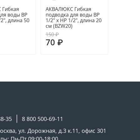
 Гибкая
АКВАЛЮКС Гибкая
АКВАЛЮК
для воды ВР
подводка для воды ВР
подводка
/2", длина 50
1/2" х НР 1/2", длина 20
1/2" х НР
)
см (BZW20)
см (BZW3
150 ₽
530 ₽
70 ₽
75 ₽
88-35
8 800 500-69-11
Москва, ул. Дорожная, д.3 к.11, офис 301
ы: Пн-Пт 09:00-18:00