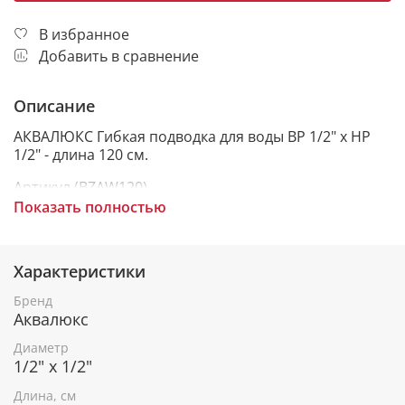
В избранное
Добавить в сравнение
Описание
АКВАЛЮКС Гибкая подводка для воды ВР 1/2" х HР
1/2" - длина 120 см.
Артикул (BZAW120).
Показать полностью
Гибкая подводка предназначена для соединения
водопровода и приборов водоснабжения, бытовых
приборов, использующих воду.
Характеристики
Шланги для воды Гигант - это гибкая подводка с
Бренд
увеличенным внутренним и внешним диаметром.
Аквалюкс
Комплект гибкой подводки АКВАЛЮКС
предназначен для подключения приборов
Диаметр
водоснабжения любого типа. Изделие представляет
1/2" х 1/2"
собой шланг из резины в металлической оплетке.
Длина, см
Применяется для горячей и холодной воды.